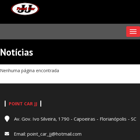
Me
Notícias
Nenhuma página encontrada
POINT CAR JJ
Av. Gov. Ivo Silveira, 1790 - Capoeiras - Florianópolis - SC
Email:
point_car_jj@hotmail.com