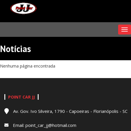
Me
Notícias
Nenhuma página encontrada
POINT CAR JJ
Av. Gov. Ivo Silveira, 1790 - Capoeiras - Florianópolis - SC
Email:
point_car_jj@hotmail.com