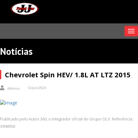
Me
Notícias
Chevrolet Spin HEV/ 1.8L AT LTZ 2015
12/jun/2026
Altimus
Publicado pelo Autos 360, o integrador oficial do Grupo OLX. Referência:
3998950